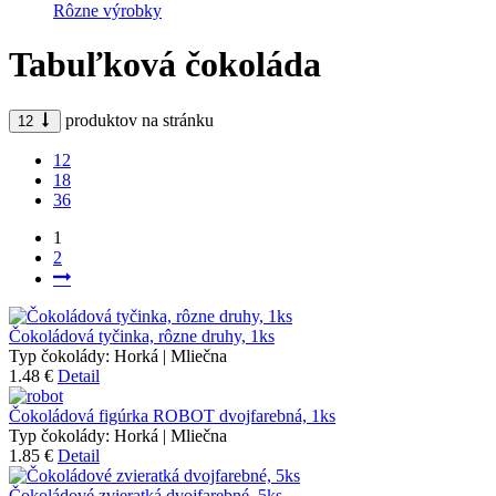
Rôzne výrobky
Tabuľková čokoláda
produktov na stránku
12
12
18
36
1
2
Čokoládová tyčinka, rôzne druhy, 1ks
Typ čokolády:
Horká | Mliečna
1.48 €
Detail
Čokoládová figúrka ROBOT dvojfarebná, 1ks
Typ čokolády:
Horká | Mliečna
1.85 €
Detail
Čokoládové zvieratká dvojfarebné, 5ks