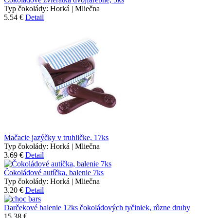
Typ čokolády:
Horká | Mliečna
5.54 €
Detail
Mačacie jazýčky v truhličke, 17ks
Typ čokolády:
Horká | Mliečna
3.69 €
Detail
Čokoládové autíčka, balenie 7ks
Typ čokolády:
Horká | Mliečna
3.20 €
Detail
Darčekové balenie 12ks čokoládových tyčiniek, rôzne druhy
15.38 €