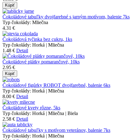
Kúpiť
Čokoládové tabuľky dvojfarebné s jarným motívom, balenie 7ks
Typ čokolády:
Mliečna
4.31 €
Čokoládová tyčinka bez cukru, 1ks
Typ čokolády:
Horká | Mliečna
1.48 €
Detail
Čokoládové plátky pomarančové, 10ks
2.95 €
Kúpiť
Čokoládové figúrky ROBOT dvojfarebné, balenie 6ks
Typ čokolády:
Horká | Mliečna
8.00 €
Detail
Čokoládové kvety rôzne, 5ks
Typ čokolády:
Horká | Mliečna | Biela
2.58 €
Detail
Čokoládové tabuľky s motívom veteránov, balenie 7ks
Typ čokolády:
Horká | Mliečna