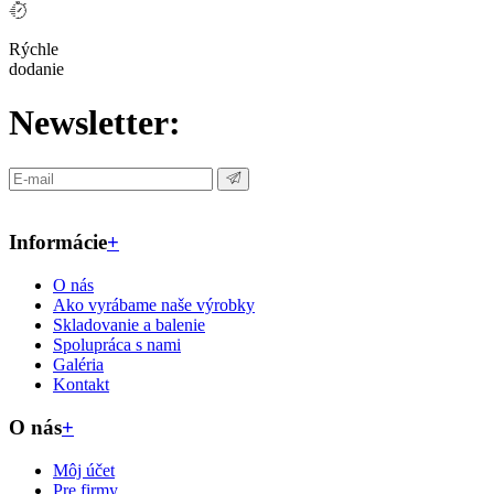
Rýchle
dodanie
Newsletter:
Informácie
+
O nás
Ako vyrábame naše výrobky
Skladovanie a balenie
Spolupráca s nami
Galéria
Kontakt
O nás
+
Môj účet
Pre firmy