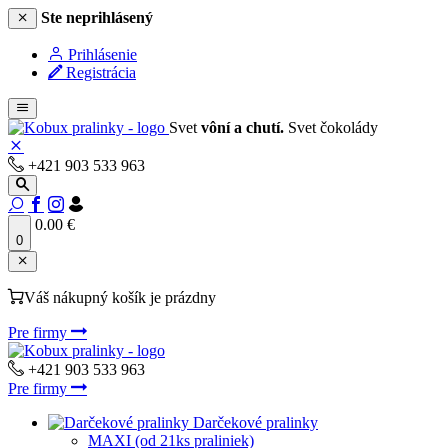
Ste neprihlásený
Prihlásenie
Registrácia
Svet
vôní a chutí.
Svet čokolády
+421 903 533 963
0.00 €
0
Váš nákupný košík je prázdny
Pre firmy
+421 903 533 963
Pre firmy
Darčekové pralinky
MAXI (od 21ks praliniek)