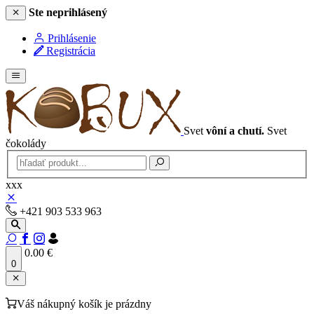
Ste neprihlásený
Prihlásenie
Registrácia
Svet
vôní a chutí.
Svet
čokolády
xxx
+421 903 533 963
0.00 €
0
Váš nákupný košík je prázdny