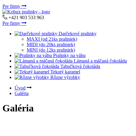
Pre firmy
+421 903 533 963
Pre firmy
Darčekové pralinky
MAXI (od 21ks praliniek)
MIDI (do 20ks praliniek)
MINI (do 12ks praliniek)
Pralinky na váhu
Lámaná a máčaná čokoláda
Tabuľková čokoláda
Tekutý karamel
Rôzne výrobky
Úvod
Galéria
Galéria